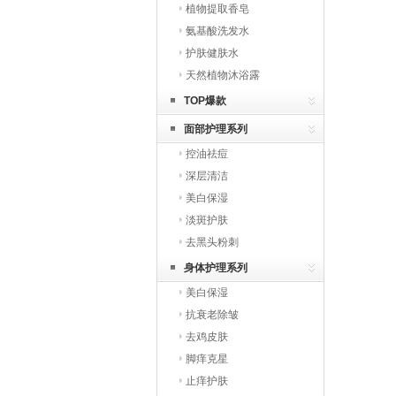
植物提取香皂
氨基酸洗发水
护肤健肤水
天然植物沐浴露
TOP爆款
面部护理系列
控油祛痘
深层清洁
美白保湿
淡斑护肤
去黑头粉刺
身体护理系列
美白保湿
抗衰老除皱
去鸡皮肤
脚痒克星
止痒护肤