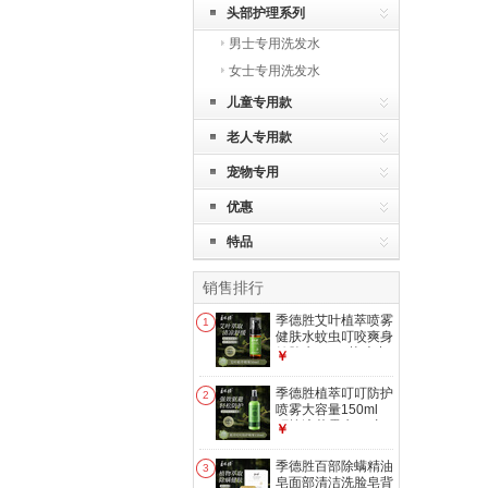
头部护理系列
男士专用洗发水
女士专用洗发水
儿童专用款
老人专用款
宠物专用
优惠
特品
销售排行
季德胜艾叶植萃喷雾
1
健肤水蚊虫叮咬爽身
健肤水50ml 艾叶止
￥
痒健肤水
季德胜植萃叮叮防护
2
喷雾大容量150ml
驱蚊液花露水 一支
￥
装
季德胜百部除螨精油
3
皂面部清洁洗脸皂背