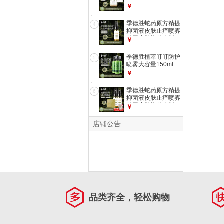
部清爽沐浴不假滑香
￥
皂 百部除螨健肤皂
90g
季德胜蛇药原方精提
4
抑菌液皮肤止痒喷雾
外用皮肤抑菌喷剂
￥
431抑菌液*1只
季德胜植萃叮叮防护
5
喷雾大容量150ml
驱蚊液花露水 三支
￥
装
季德胜蛇药原方精提
6
抑菌液皮肤止痒喷雾
外用皮肤抑菌喷剂
￥
431抑菌液*2只+百
部皂
店铺公告
品类齐全，轻松购物